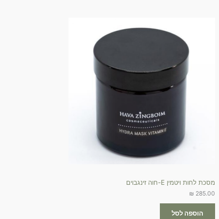
מסכת לחות ויטמין E-חוה זינגבוים
₪
285.00
הוספה לסל