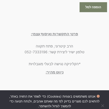
הוספה לסל
פרטי התקשרות ואיסוף עצמי:
הרב קיטרוני, פתח תקווה
טלפון ישיר ליצירת קשר: 052-7333196
*הקליניקה נגישה לבעלי מוגבלויות
ניווט מהיר:
אנחנו משתמשים בעוגיות (Cookies) כדי לשפר את החוויה באתר,
© כל הזכויות שמורות לאורלי קוסמטיקס 2015-2026 | קוסמטיקה
להתאים לכם מוצרים בדיוק לפי מה שאתם אוהבים, ולנתח תנועה כדי
והסרת שיער - הרב קיטרוני, פתח תקווה | 052-7333196 // מאני דיזיין -
להמשיך לגדול ולהשתפר.