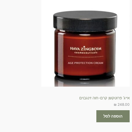
אייג’ פרוטקשן קרם-חוה זינגבוים
₪
248.00
הוספה לסל