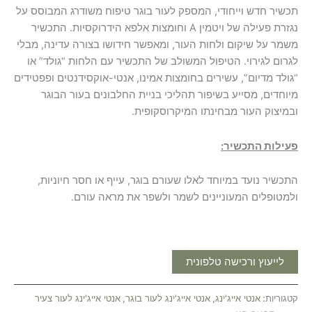
תכשיר חדש וייחודי, המספק לעור בוגר טיפוח משודרג המבוסס על
נגזרת פעילה של ויטמין A וחומצות אלפא הידרוקסיות. התכשיר
משמר על שיקום ולחות העור, ומאפשר חידושו בצורה עדינה, מבלי
לגרום לגירוי. הטיפול המשולב של התכשיר עם הלחות “גולד” או
“גולד מדיום”, עשירים בחומצות אמינו, אנטי-אוקסידנטים ופפטידים
מיוחדים, מסייע בשיפור תהליכי בניית החלבונים בעור הבוגר
ובמיצוק העור מבחינתו המיקרוסקופית.
פעילות התכשיר:
התכשיר נועד במיוחד לאלו שעורם בוגר, עייף או חסר חיוניות,
ולמטופלים המעוניינים לשמר ולשפר את מראה עורם.
לייעוץ ורכישה טלפונית
קטגוריות:
אנטי אייג'ינג
,
אנטי אייג'ינג לעור בוגר
,
אנטי אייג'ינג לעור צעיר