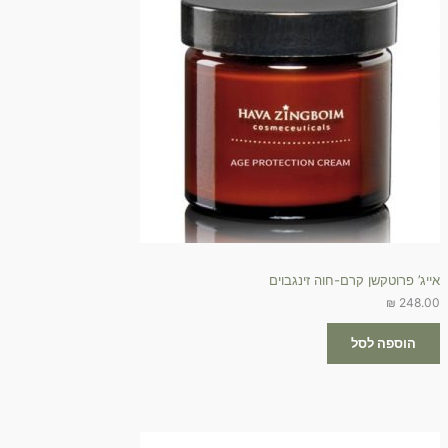
אייג’ פרוטקשן קרם-חוה זינגבוים
₪
248.00
הוספה לסל