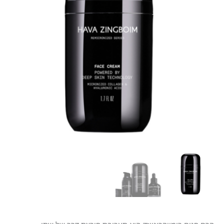
זינגבוים