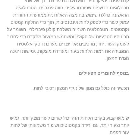
קרם פנים רימייקרונייזד הוא תערובת פורצת דרך של שתי
טכנולוגיות חדשניות שפותחו על ידי חווה זינגבוים. הטכנולוגיה
הראשונה כוללת שימוש בחומצה היאלורונית ממוזערת החודרת
עמוק לעור כדי לספק לחות אינטנסיבית, תוך כדי החלקת קמטים
וקמטוטים. הטכנולוגיה השנייה משלבת קולגן פיברילרי, השומר על
תכונותיו הטבעיות של הקולגן ומשתמש במזעור מתקדם כדי לחדור
לעומק העור. יחד, מרכיבים אלו יוצרים מערכת ויסקו אלסטית
המגבירה את רמות הלחות בעור ומעודדת מוצקות, גמישות והגנה
נוגדת חמצון.
בנוסף לחומרים הפעילים
תכשיר זה כולל גם מגוון של נוגדי חמצון ורכיבי לחות.
שימוש קבוע בקרם הלחות הזה יכול לגרום לעור מוצק יותר, גמיש
יותר וצעיר יותר, עם ירידה בקמטוטים ושיפור משמעותי של לחות
עור הפנים.