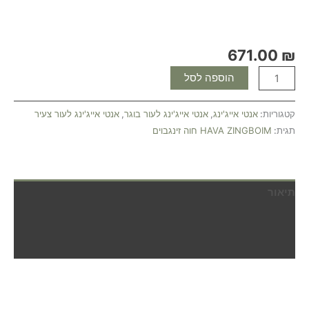
671.00
₪
הוספה לסל
קטגוריות:
אנטי אייג'ינג
,
אנטי אייג'ינג לעור בוגר
,
אנטי אייג'ינג לעור צעיר
תגית:
HAVA ZINGBOIM חוה זינגבוים
תיאור
מידע נוסף
חוות דעת (0)