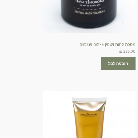
מסכת לחות ויטמין E-חוה זינגבוים
₪
285.00
הוספה לסל