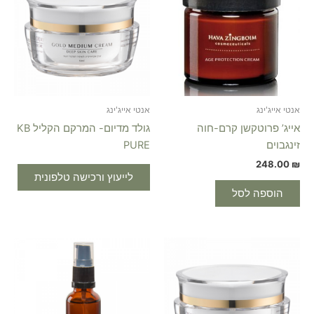
אנטי אייג'ינג
אנטי אייג'ינג
אייג’ פרוטקשן קרם-חוה
גולד מדיום- המרקם הקליל KB
זינגבוים
PURE
248.00
₪
לייעוץ ורכישה טלפונית
הוספה לסל