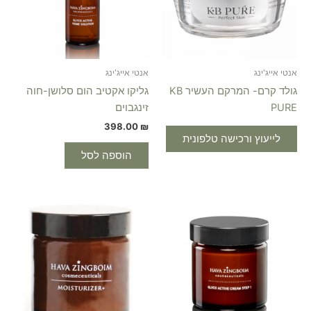
אנטי אייג'ינג
אנטי אייג'ינג
גולד קרם- המרקם העשיר KB
גליקו אקטיב הום סלושן-חוה
PURE
זינגבוים
398.00
₪
לייעוץ ורכישה טלפונית
הוספה לסל