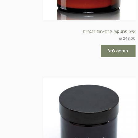
אייג’ פרוטקשן קרם-חוה זינגבוים
₪
248.00
הוספה לסל