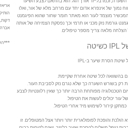
ורש השערה, וכמו בלייזר אורך הגל הוא בהתאם לצבע השיער
וח נמוך של אינפרא אדום יחד עם מרחב מלא של אור, ואלו
 שהמכשיר מוצמד לעור הוא מאתר חומר שחור שהוא הפיגמנט
מנט גורמת נזק מכני או תרמי וכך נפסקת הצמיחה של אותה
אברהם-16 
 הצלחה מלאה צריך מספר טיפולים.
***הקל
שיטה
 שיטת הסרת שיער ב-IPL
ים בהשוואה לכל שיטה אחרת שקיימת.
ת רק בשורש השערה כך שלא נגרם נזק לסביבת העור.
 הטכנולוגיה מפותחת הרבה יותר כך שאין רלוונטיות לצבע
 של עור יכולים לעשות את הטיפול.
 לפורצת דרך והיא הולכת והופכת לפופולארית יותר ויותר אצל המטופלים. זו
ות טיפל משלים להסרת שיער בלייזר. ישנם לקוחות רבים