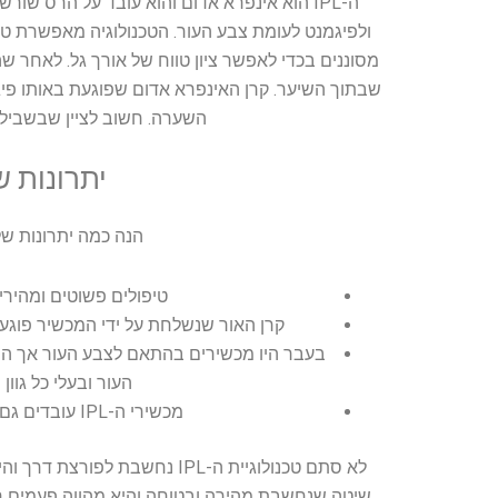
ה-IPL הוא אינפרא אדום והוא עובד על הרס ש
ולפיגמנט לעומת צבע העור. הטכנולוגיה מאפשרת טו
מסוננים בכדי לאפשר ציון טווח של אורך גל. לאחר
שבתוך השיער. קרן האינפרא אדום שפוגעת באותו פיג
השערה. חשוב לציין שבשביל
יתרונות של IPL כ
הנה כמה יתרונות של
טיפולים פשוטים ומהיר
קרן האור שנשלחת על ידי המכשיר פוגע
בעבר היו מכשירים בהתאם לצבע העור אך היום
העור ובעלי כל גוון
מכשירי ה-IPL עובדים גם כמתקן קירור לשימוש מיד אחרי הטיפול.
לא סתם טכנולוגיית ה-IPL נחשבת
שיטה שנחשבת מהירה ובטוחה והיא מהווה פעמים רב