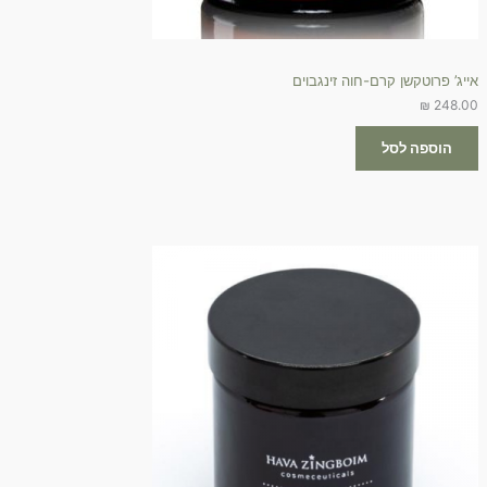
אייג’ פרוטקשן קרם-חוה זינגבוים
₪
248.00
הוספה לסל