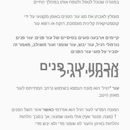
במטרה שנוכל לטפל ולטפח אותו במהלך החיים.
מומלץ
לאבחן את סוג עור הפנים
באופן מקצועי על ידי
קוסמטיקאית קלינית מוסמכת, רוקח או רופא עור.
קיימים ארבעה סוגים בסיסיים של עור פנים: עור פנים
נורמלי רגיל, עור יבש, עור שומני ועור משולב, מאמר זה
יסביר על סוגי עור הפנים:
אבחון עור פנים
נורמלי רגיל
עור "
רגיל' הוא מונח הנמצא בשימוש נרחב המתייחס לעור
מאוזן היטב.
המונח המדעי לעור רגיל הוא אודרמי
כאשר
אזור השל הפנים
T (מצח, סנטר ואף) אולי מעט שמנוני, אך בסבך הלחות
והלחות באיזון והעור לא שומני מדי ולא יבש מדי.