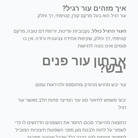
איך מזהים עור רגיל?
עור רגיל הוא בעל מרקם קורן, קטיפתי, רך וחלק.
העור הרגיל כולל
:
נקבוביות עדינות, זרימת דם טובה, מרקם
קטיפתי, רך וחלק, שקיפות אחידה צבעונית ורודה, אין בו
פגמים ואינו נוטה לרגישות.
אבחון עור פנים
יבש
?
עור יבש מרגיש מהודק ומחוספס ולהיראות עמום.
יבש' משמש לתיאור סוג עור המייצר פחות חלב מאשר עור
רגיל.
כתוצאה מהיעדר סבום החסר את השומנים הדרושים לו כדי
לשמור על לחות ולבנות מגן מפני השפעות חיצוניות המוביל
לתפקוד מחסום לקוי בדרך כלל שככל שהעור מתבגר.